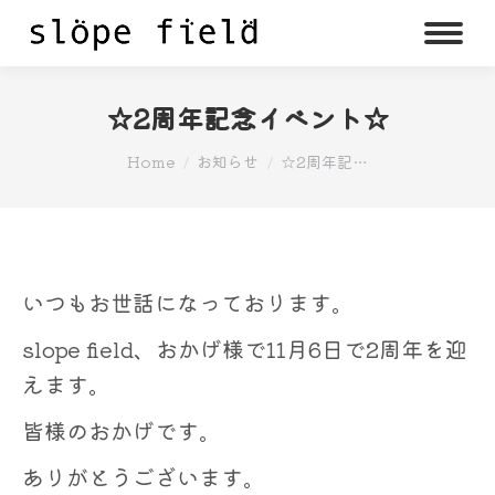
☆2周年記念イベント☆
You are here:
Home
お知らせ
☆2周年記…
いつもお世話になっております。
slope field、おかげ様で11月6日で2周年を迎
えます。
皆様のおかげです。
ありがとうございます。