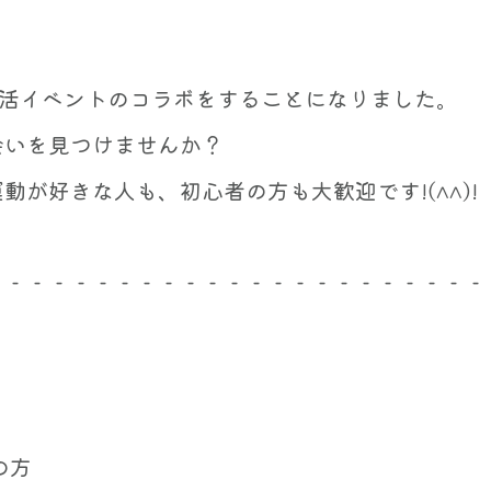
Iさんと婚活イベントのコラボをすることになりました。
会いを見つけませんか？
が好きな人も、初心者の方も大歓迎です!(^^)!
‐‐‐‐‐‐‐‐‐‐‐‐‐‐‐‐‐‐‐‐‐‐‐
の方