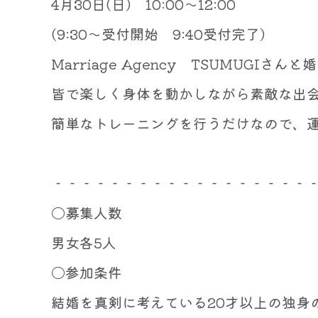
4月30日(日) 10:00～12:00
(9:30～受付開始 9:40受付完了)
Marriage Agency TSUMUG
皆で楽しく身体を動かしながら素敵な出
簡単なトレーニングを行うだけなので、運動
‐‐‐‐‐‐‐‐‐‐‐‐‐‐‐‐‐‐
〇募集人数
男女各5人
〇参加条件
結婚を真剣に考えている20才以上の独身